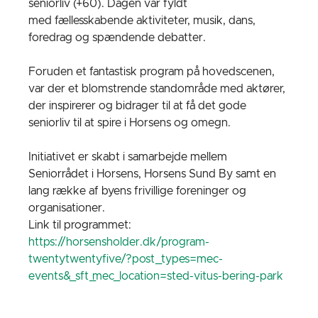
seniorliv (+60). Dagen var fyldt
med
fællesskabende aktiviteter, musik, dans,
foredrag og spændende debatter.
Foruden et fantastisk program på hovedscenen,
var der et blomstrende standområde med aktører,
der
inspirerer og bidrager til at få det gode
seniorliv til at spire i Horsens og omegn.
Initiativet er skabt i samarbejde mellem
Seniorrådet i Horsens, Horsens Sund By samt en
lang række af byens frivillige foreninger og
organisationer.
Link til programmet:
https://horsensholder.dk/program-
twentytwentyfive/?post_types=mec-
events&_sft_mec_location=sted-vitus-bering-park