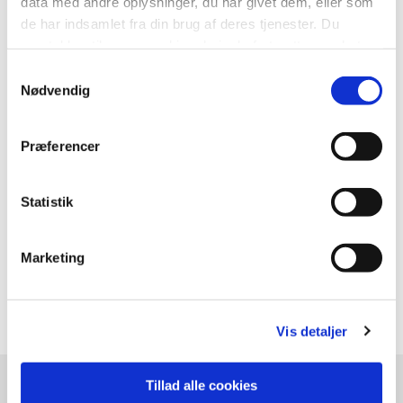
Horsens Holder AlderBedst 2025. Seniorrådet og
data med andre oplysninger, du har givet dem, eller som
Horsens Sund By inviterede byens frivillige
de har indsamlet fra din brug af deres tjenester. Du
foreninger, organisationer og AlderBedste
samtykker til vores cookies, hvis du fortsætter med at
medskabere med til at forme festdagen i Vitus
anvende vores hjemmeside.
Samtykkevalg
Bering Parken den 5. juni 2025.
Nødvendig
Eftermiddagen bød foruden kagemand også på
Præferencer
fælles idéudvikling, da vi sammen deltog i at skabe
Horsens Holder AlderBedst.
Statistik
Programmet begyndte denne dag at tage form.
Marketing
Har du spørgsmål eller er i tvivl om noget,
så
kontakt os.
Vis detaljer
Tillad alle cookies