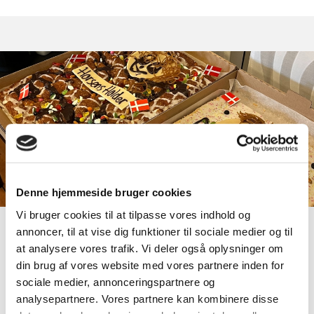
Denne hjemmeside bruger cookies
Vi bruger cookies til at tilpasse vores indhold og
annoncer, til at vise dig funktioner til sociale medier og til
Tak for en god Temadag til
at analysere vores trafik. Vi deler også oplysninger om
AlderBedst 2025
din brug af vores website med vores partnere inden for
sociale medier, annonceringspartnere og
Den 8. januar 2025 dækkede vi op til Temadag for
analysepartnere. Vores partnere kan kombinere disse