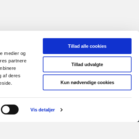
Tillad alle cookies
ale medier og
ores partnere
Tillad udvalgte
ombinere
g af deres
Kun nødvendige cookies
eside.
Vis detaljer
Links
erklæring
Horsens Sund By