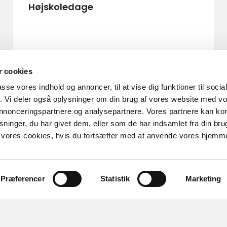
Højskoledage
 cookies
passe vores indhold og annoncer, til at vise dig funktioner til soci
fik. Vi deler også oplysninger om din brug af vores website med v
 annonceringspartnere og analysepartnere. Vores partnere kan k
ninger, du har givet dem, eller som de har indsamlet fra din bru
il vores cookies, hvis du fortsætter med at anvende vores hjemm
Præferencer
Statistik
Marketing
Tilgængelighed
Læs vores tilgængeligheds
her
.